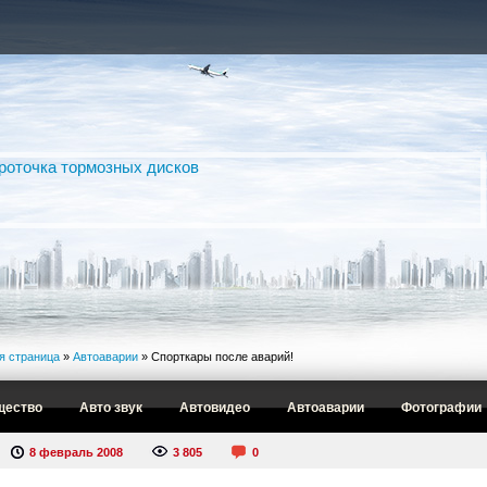
я страница
»
Автоаварии
» Спорткары после аварий!
щество
Авто звук
Автовидео
Автоаварии
Фотографии
8 февраль 2008
3 805
0