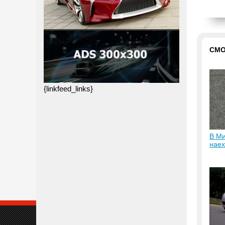
СМО
{linkfeed_links}
В Ми
наех
скры