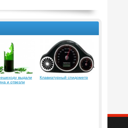
пешеходу выдали
Клавиатурный спидометр
ина и отвезли