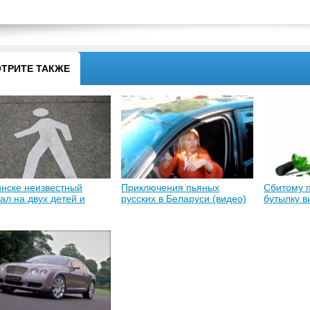
ТРИТЕ ТАКЖЕ
нске неизвестный
Приключения пьяных
Сбитому 
ал на двух детей и
русских в Беларуси (видео)
бутылку в
лся
домой