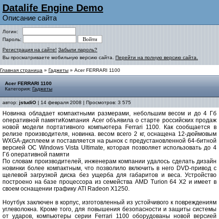
Datalife Engine Demo
Описание сайта
Логин:
Пароль:
Регистрация на сайте!
Забыли пароль?
Вы просматриваете мобильную версию сайта.
Перейти на полную версию сайта.
Главная страница
»
Гаджеты
» Acer FERRARI 1100
Acer FERRARI 1100
Категория:
Гаджеты
автор:
jstudiO
| 14 февраля 2008 | Просмотров: 3 575
Новинка обладает компактными размерами, небольшим весом и до 4 Гб
оперативной памятиКомпания Acer объявила о старте российских продаж
новой модели портативного компьютера Ferrari 1100. Как сообщается в
релизе производителя, новинка. весом всего 2 кг, оснащена 12-дюймовым
WXGA-дисплеем и поставляется на рынок с предустановленной 64-битной
версией ОС Windows Vista Ultimate, которая позволяет использовать до 4
Гб оперативной памяти
По словам производителей, инженерам компании удалось сделать дизайн
новинки более компактным, что позволило включить в него DVD-привод с
щелевой загрузкой диска без ущерба для габаритов и веса. Устройство
построено на базе процессора из семейства AMD Turion 64 X2 и имеет в
своем оснащении графику ATI Radeon X1250.
Ноутбук заключен в корпус, изготовленный из устойчивого к повреждениям
углеволокна. Кроме того, для повышения безопасности и защиты системы
от ударов, компьютеры серии Ferrari 1100 оборудованы новой версией