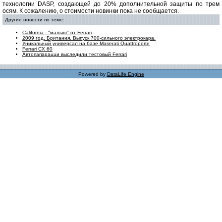
технологии DASP, создающей до 20% дополнительной защиты по трем
осям. К сожалению, о стоимости новинки пока не сообщается.
Другие новости по теме:
California - "малыш" от Ferrari
2009 год. Британия. Выпуск 700-сильного электрокара.
Уникальный универсал на базе Maserati Quattroporte
Ferrari CX 60
Автопапарацци выследили тестовый Ferrari
Powered by
DataLife Engine