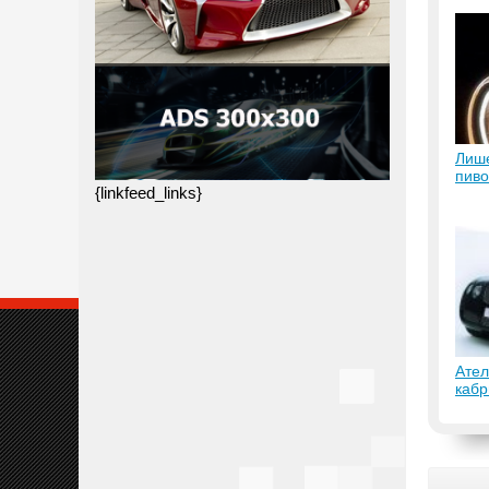
Лише
пиво
{linkfeed_links}
Ате
кабр
Cont