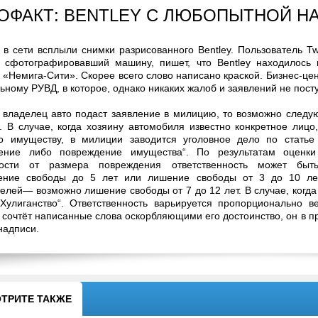
ОФАКТ: BENTLEY С ЛЮБОПЫТНОЙ 
 в сети всплыли снимки разрисованного Bentley. Пользователь Tw
I, сфотографировавший машину, пишет, что Bentley находилось 
 «Немига-Сити». Скорее всего слово написано краской. Бизнес-цен
ьному РУВД, в которое, однако никаких жалоб и заявлений не пост
 владелец авто подаст заявление в милицию, то возможно следу
. В случае, когда хозяину автомобиля известно конкретное лицо
о имуществу, в милиции заводится уголовное дело по стать
ение либо повреждение имущества“. По результатам оценки 
мости от размера повреждения ответственность может быт
ение свободы до 5 лет или лишение свободы от 3 до 10 лет
елей— возможно лишение свободы от 7 до 12 лет. В случае, когда
„Хулиганство“. Ответственность варьируется пропорционально 
сочтёт написанные слова оскорбляющими его достоинство, он в пр
надписи.
ТРИТЕ ТАКЖЕ