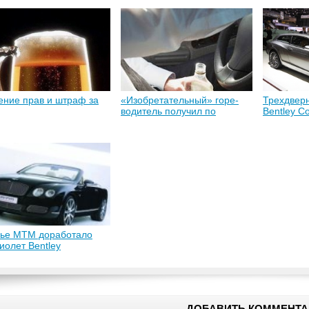
ние прав и штраф за
«Изобретательный» горе-
Трехдвер
водитель получил по
Bentley Co
заслугам
Star
лье MTM доработало
иолет Bentley
inental GTC
ДОБАВИТЬ КОММЕНТА