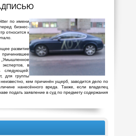
НАДПИСЬЮ
itter по имени
перед бизнес-
тр относится к
упало.
ющее развитие
, причинившее
е „Умышленное
экспертов, в
ь следующей:
, для группы
 неизвестно, кем причинён ущерб, заводится дело по
величине нанесённого вреда. Также, если владелец
аве подать заявление в суд по предмету содержания