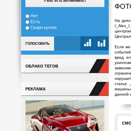
У Вас есть автомобиль?
ФОТ
Нет
На днях
Есть
I_Alex_
Скоро куплю
центром
Централ
ГОЛОСОВАТЬ
Если же
событий
вред ег
уничтож
ОБЛАКО ТЕГОВ
зависи
огранич
нарушит
статье 
РЕКЛАМА
машины 
данной 
СМО