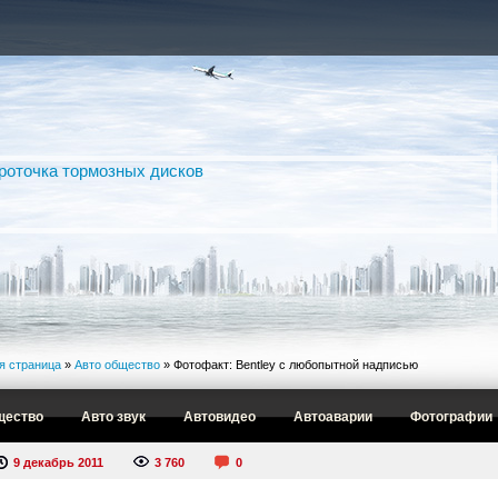
я страница
»
Авто общество
» Фотофакт: Bentley с любопытной надписью
щество
Авто звук
Автовидео
Автоаварии
Фотографии
9 декабрь 2011
3 760
0