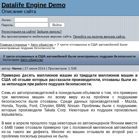
Datalife Engine Demo
Описание сайта
Логин:
Пароль:
Регистрация на сайте!
Забыли пароль?
Вы просматриваете мобильную версию сайта.
Перейти на полную версию сайта.
Главная страница
»
Авто общество
» У трети отозванных в США автомобилей были
неисправные подушки безопасности
У трети отозванных в США автомобилей были неисправные подушки безопасности
Категория:
Авто общество
автор:
Hanna
| 27 июня 2014 | Просмотров: 1 539
Примерно десять миллионов машин из тридцати миллионов машин в
США об отзыве которых рассказали производители, отозваны были из-
за неполадок при работе подушек безопасности.
Семь из автопроизводителей в понедельник объявили о том, что примерно
три миллиона машин по всему миру из-за проблем с подушками
безопасности были отозваны. Среди данных производителей - Mazda,
Honda, Toyota, Ford, Chrysler, BMW, Nissan. Проблемы были с подушками,
которые производили Takata Corp. Некоторые из подушек произвольно
взрывались.
В мае и апреле прошлого года некоторые из автоконцернов Японии вместе
с БМВ также отозвали примерно три с половиной миллионов автомобилей
из-за такого же дефекта. Многие из машин отзывали во второй раз –
проблема поскольку решена не была.