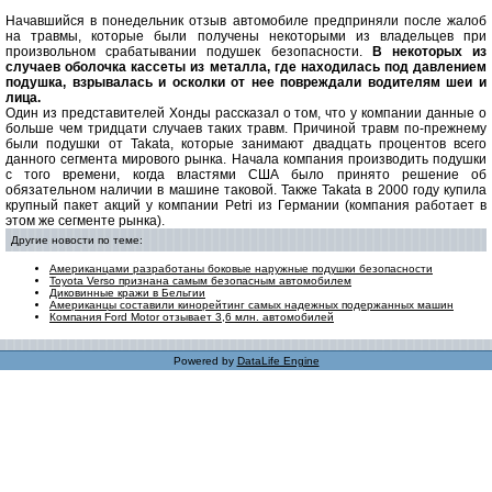
Начавшийся в понедельник отзыв автомобиле предприняли после жалоб
на травмы, которые были получены некоторыми из владельцев при
произвольном срабатывании подушек безопасности.
В некоторых из
случаев оболочка кассеты из металла, где находилась под давлением
подушка, взрывалась и осколки от нее повреждали водителям шеи и
лица.
Один из представителей Хонды рассказал о том, что у компании данные о
больше чем тридцати случаев таких травм. Причиной травм по-прежнему
были подушки от Takata, которые занимают двадцать процентов всего
данного сегмента мирового рынка. Начала компания производить подушки
с того времени, когда властями США было принято решение об
обязательном наличии в машине таковой. Также Takata в 2000 году купила
крупный пакет акций у компании Petri из Германии (компания работает в
этом же сегменте рынка).
Другие новости по теме:
Американцами разработаны боковые наружные подушки безопасности
Toyota Verso признана самым безопасным автомобилем
Диковинные кражи в Бельгии
Американцы составили кинорейтинг самых надежных подержанных машин
Компания Ford Motor отзывает 3,6 млн. автомобилей
Powered by
DataLife Engine