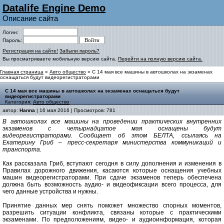
Datalife Engine Demo
Описание сайта
Логин:
Пароль:
Регистрация на сайте!
Забыли пароль?
Вы просматриваете мобильную версию сайта.
Перейти на полную версию сайта.
Главная страница
»
Авто общество
» С 14 мая все машины в автошколах на экзаменах
оснащаться будут видеорегистраторами
С 14 мая все машины в автошколах на экзаменах оснащаться будут
видеорегистраторами
Категория:
Авто общество
автор:
Hanna
| 16 мая 2016 | Просмотров: 781
В автошколах все машины на проведении практических внутренних
экзаменов с четырнадцатое мая оснащены будут
видеорегистраторами. Сообщает об этом БЕЛТА, ссылаясь на
Екатерину Гриб – пресс-секретаря министерства коммуникаций и
транспорта.
Как рассказала Гриб, вступают сегодня в силу дополнения и изменения в
Правилах дорожного движения, касаются которые оснащения учебных
машин видеорегистраторами. При сдаче экзаменов теперь обеспечена
должна быть возможность аудио- и видеофиксации всего процесса, для
чего данные устройства и нужны.
Принятие данных мер снять поможет множество спорных моментов,
разрешить ситуации конфликта, связаны которые с практическими
экзаменами. По предположениям, видео- и аудиоинформация, которая