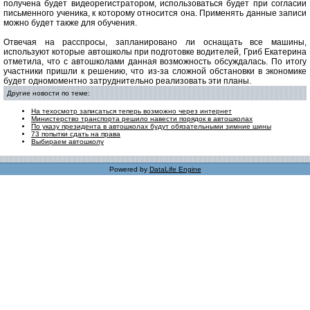
получена будет видеорегистратором, использоваться будет при согласии
письменного ученика, к которому относится она. Применять данные записи
можно будет также для обучения.
Отвечая на расспросы, запланировано ли оснащать все машины,
используют которые автошколы при подготовке водителей, Гриб Екатерина
отметила, что с автошколами данная возможность обсуждалась. По итогу
участники пришли к решению, что из-за сложной обстановки в экономике
будет одномоментно затруднительно реализовать эти планы.
Другие новости по теме:
На техосмотр записаться теперь возможно через интернет
Министерство транспорта решило навести порядок в автошколах
По указу президента в автошколах будут обязательными зимние шины
73 попытки сдать на права
Выбираем автошколу
Powered by
DataLife Engine