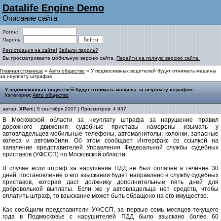
Datalife Engine Demo
Описание сайта
Логин:
Пароль:
Регистрация на сайте!
Забыли пароль?
Вы просматриваете мобильную версию сайта.
Перейти на полную версию сайта.
Главная страница
»
Авто общество
» У подмосковных водителей будут отнимать машины
за неуплату штрафов
У подмосковных водителей будут отнимать машины за неуплату штрафов
Категория:
Авто общество
автор:
XPert
| 5 сентября 2007 | Просмотров: 4 937
В Московской области за неуплату штрафа за нарушение правил
дорожного движения судебные приставы намерены изымать у
автовладельцев мобильные телефоны, автомагнитолы, колонки, запасные
колеса и автомобили. Об этом сообщает Интерфакс со ссылкой на
заявление представителей Управления Федеральной службы судебных
приставов (УФССП) по Московской области.
В случае если штраф за нарушение ПДД не был оплачен в течение 30
дней, постановление о его взыскании будет направлено в службу судебных
приставов, которая даст должнику дополнительные пять дней для
добровольной выплаты. Если же у автовладельца нет средств, чтобы
оплатить штраф, то взыскание может быть обращено на его имущество.
Как сообщили представители УФССП, за первые семь месяцев текущего
года в Подмосковье с нарушителей ПДД было взыскано более 60