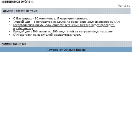
миллионов рублей.
lenta.ru
Другие новости по теме:
С Вас штраф - 10 миллионов. И квартирку накиньте.
"Живой щит" - Прокуратура предъявила обвинение двум инспекторам ГАИ
Госавтоинспекция Минской области в течении месяца будет проводить
профилактику
Каждый день ГАИ ловит по 200 водителей за неправильную парковку
ГАИ охотится на водителей маршрутных такси.
Комментарии (0)
Powered by
DataLife Engine