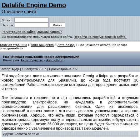
Datalife Engine Demo
Описание сайта
Логин:
Пароль:
Регистрация на сайте!
Забыли пароль?
Вы просматриваете мобильную версию сайта.
Перейти на полную версию сайта.
Главная страница
»
Авто общество
»
Авто обзор
» Fiat начинает испытания нового
электромобиля
Fiat начинает испытания нового электромобиля
Категория:
Авто общество
/
Авто обзор
автор:
Djoy
| 10 августа 2007 | Просмотров: 5 777
Fiat задействует две итальянские компании Cemig и Itaipu для разработки
нового электромобиля для Бразилии. До конца года поступят 30
автомобилей Palio с электрическими моторами для проведения испытаний
и тестов.
Эти компании в течение пяти лет занимались разработкой и штучным
производство электрокаров, но нуждались в дополнительном
финансировании для расширения бизнеса. Один из инженеров,
вовлеченный в проект заявил, что очень доволен уровнем компьютерного
обслуживания. Хорошо, что есть люди, которые помогут разобраться с
компьютером за скромную плату. и первоначально автомобили будут стоить
довольно дорого – около 36 000 долларов, но цена будет быстро снижаться
одновременно с увеличением производства таких моделей.
Другие новости по теме: