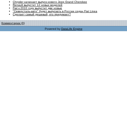
Chrysler начинает выпуск нового Jeep Grand Cherokee
Renault выпустит 12 новых моделей
Fiat к 2010 году выпустит две новые
"Северсталь-авто" будет выпускать в России седан Fiat Linea
Сделает самый дешевый, кто придумает?
Комментарии (0)
Powered by
DataLife Engine