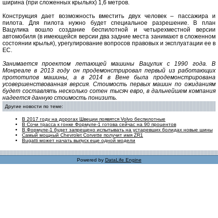
ширина (при сложенных крыльях) 1,6 метров.
Конструкция дает возможность вместить двух человек – пассажира и
пилота. Для пилота нужно будет специальное разрешение. В план
Вацулика вошло создание беспилотной и четырехместной версии
автомобиля (в имеющейся версии два задние места занимают в сложенном
состоянии крылья), урегулирование вопросов правовых и эксплуатации ее в
ЕС.
Занимается проектом летающей машины Вацулик с 1990 года. В
Монреале в 2013 году он продемонстрировал первый из работающих
прототипов машины, а в 2014 в Вене была продемонстрирована
усовершенствованная версия. Стоимость первых машин по ожиданиям
будет составлять несколько сотен тысяч евро, в дальнейшем компания
надеется данную стоимость понизить.
Другие новости по теме:
В 2017 году на дорогах Швеции появятся Volvo беспилотные
В Сочи трасса к гонке Формуле-1 готова сейчас на 90 процентов
В Формуле-1 будет запрещено испытывать на устаревших болидах новые шины
Самый мощный Chevrolet Corvette получит имя ZR1
Bugatti может начать выпуск еще одной модели
Powered by
DataLife Engine