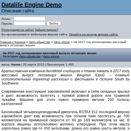
Datalife Engine Demo
Описание сайта
Логин:
Пароль:
Регистрация на сайте!
Забыли пароль?
Вы просматриваете мобильную версию сайта.
Перейти на полную версию сайта.
Главная страница
»
Авто общество
»
Авто обзор
» На 2017 год запланирован массовый
выпуск летающих машин
На 2017 год запланирован массовый выпуск летающих машин
Категория:
Авто общество
/
Авто обзор
автор:
Hanna
| 20 марта 2015 | Просмотров: 1 400
Братиславская компания AeroMobil сообщила о планах начать в 2017 году
массовый выпуск летающих машин. Вацулик Юрий – главный
исполнительный директор рассказал о фестивале в Остине South by
Southwest.
Современная конструкция аэромобилей включает в себя складные крылья
и дает возможность взлететь с прямой ровной дороги или травяной
лужайки. Машине для этого нужно примерно метров 200 полосы
разгоночной.
Бензиновый четырехцилиндровый двигатель ROTAX 912 последней версии
аэромобиля дает ему возможность при полном баке пролетать до 700
километров на примерной скорости от 60 до 160 километров за час. В
корпусе машины использовано волокно углеродное. При этом масса
аэроплана равна где-то 450 килограмм, длина его равна шесть метров, а