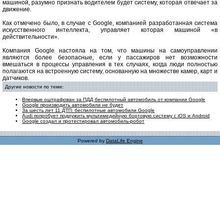
машиной, разумно признать водителем будет систему, которая отвечает за
движение.
Как отмечено было, в случае с Google, компанией разработанная система
искусственного интеллекта, управляет которая машиной «в
действительности».
Компания Google настояла на том, что машины на самоуправлении
являются более безопасные, если у пассажиров нет возможности
вмешаться в процессы управления в тех случаях, когда люди полностью
полагаются на встроенную систему, основанную на множестве камер, карт и
датчиков.
Другие новости по теме:
Впервые оштрафован за ПДД беспилотный автомобиль от компании Google
Google производить автомобили не будет
За шесть лет 11 ДТП: беспилотные автомобили Google
Audi попробует подружить мультимедийную бортовую систему с iOS и Android
Google создал и протестировал автомобиль-робот
Powered by
DataLife Engine