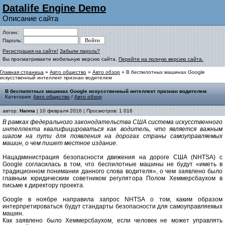
Datalife Engine Demo
Описание сайта
Логин:
Пароль:
Регистрация на сайте!
Забыли пароль?
Вы просматриваете мобильную версию сайта.
Перейти на полную версию сайта.
Главная страница
»
Авто общество
»
Авто обзор
» В беспилотных машинах Google
искусственный интеллект признан водителем
В беспилотных машинах Google искусственный интеллект признан водителем
Категория:
Авто общество
/
Авто обзор
автор:
Hanna
| 10 февраля 2016 | Просмотров: 1 016
В рамках федерального законодательства США система искусственного
интеллекта квалифицироваться как водитель, что является важным
шагом на пути для появления на дорогах страны самоуправляемых
машин, о чем пишет местное издание.
Нацадминистрация безопасности движения на дороге США (NHTSA) с
Google согласилась в том, что беспилотные машины не будут «иметь в
традиционном понимании данного слова водителя», о чем заявлено было
главным юридическим советником регулятора Полом Хеммерсбаухом в
письме к директору проекта.
Google в ноябре направила запрос NHTSA о том, каким образом
интерпретироваться будут стандарты безопасности для самоуправляемых
машин.
Как заявлено было Хеммерсбаухом, если человек не может управлять