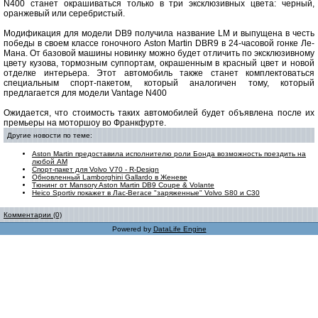
N400 станет окрашиваться только в три эксклюзивных цвета: черный,
оранжевый или серебристый.
Модификация для модели DB9 получила название LM и выпущена в честь
победы в своем классе гоночного Aston Martin DBR9 в 24-часовой гонке Ле-
Мана. От базовой машины новинку можно будет отличить по эксклюзивному
цвету кузова, тормозным суппортам, окрашенным в красный цвет и новой
отделке интерьера. Этот автомобиль также станет комплектоваться
специальным спорт-пакетом, который аналогичен тому, который
предлагается для модели Vantage N400
Ожидается, что стоимость таких автомобилей будет объявлена после их
премьеры на моторшоу во Франкфурте.
Другие новости по теме:
Aston Martin предоставила исполнителю роли Бонда возможность поездить на
любой АМ
Спорт-пакет для Volvo V70 - R-Design
Обновленный Lamborghini Gallardo в Женеве
Тюнинг от Mansory Aston Martin DB9 Coupe & Volante
Heico Sportiv покажет в Лас-Вегасе "заряженные" Volvo S80 и C30
Комментарии (0)
Powered by
DataLife Engine