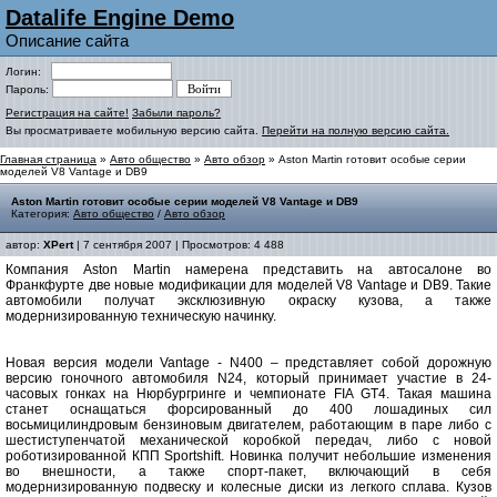
Datalife Engine Demo
Описание сайта
Логин:
Пароль:
Регистрация на сайте!
Забыли пароль?
Вы просматриваете мобильную версию сайта.
Перейти на полную версию сайта.
Главная страница
»
Авто общество
»
Авто обзор
» Aston Martin готовит особые серии
моделей V8 Vantage и DB9
Aston Martin готовит особые серии моделей V8 Vantage и DB9
Категория:
Авто общество
/
Авто обзор
автор:
XPert
| 7 сентября 2007 | Просмотров: 4 488
Компания Aston Martin намерена представить на автосалоне во
Франкфурте две новые модификации для моделей V8 Vantage и DB9. Такие
автомобили получат эксклюзивную окраску кузова, а также
модернизированную техническую начинку.
Новая версия модели Vantage - N400 – представляет собой дорожную
версию гоночного автомобиля N24, который принимает участие в 24-
часовых гонках на Нюрбургринге и чемпионате FIA GT4. Такая машина
станет оснащаться форсированный до 400 лошадиных сил
восьмицилиндровым бензиновым двигателем, работающим в паре либо с
шестиступенчатой механической коробкой передач, либо с новой
роботизированной КПП Sportshift. Новинка получит небольшие изменения
во внешности, а также спорт-пакет, включающий в себя
модернизированную подвеску и колесные диски из легкого сплава. Кузов