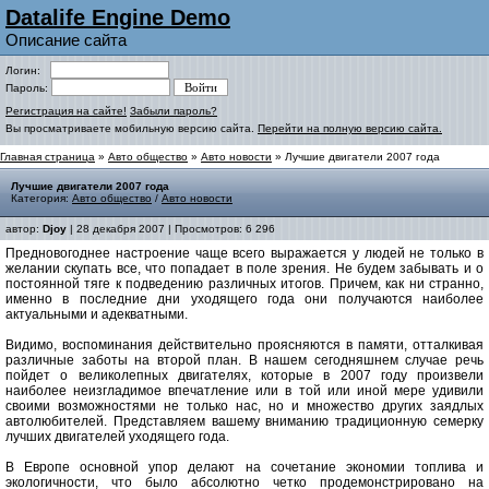
Datalife Engine Demo
Описание сайта
Логин:
Пароль:
Регистрация на сайте!
Забыли пароль?
Вы просматриваете мобильную версию сайта.
Перейти на полную версию сайта.
Главная страница
»
Авто общество
»
Авто новости
» Лучшие двигатели 2007 года
Лучшие двигатели 2007 года
Категория:
Авто общество
/
Авто новости
автор:
Djoy
| 28 декабря 2007 | Просмотров: 6 296
Предновогоднее настроение чаще всего выражается у людей не только в
желании скупать все, что попадает в поле зрения. Не будем забывать и о
постоянной тяге к подведению различных итогов. Причем, как ни странно,
именно в последние дни уходящего года они получаются наиболее
актуальными и адекватными.
Видимо, воспоминания действительно проясняются в памяти, отталкивая
различные заботы на второй план. В нашем сегодняшнем случае речь
пойдет о великолепных двигателях, которые в 2007 году произвели
наиболее неизгладимое впечатление или в той или иной мере удивили
своими возможностями не только нас, но и множество других заядлых
автолюбителей. Представляем вашему вниманию традиционную семерку
лучших двигателей уходящего года.
В Европе основной упор делают на сочетание экономии топлива и
экологичности, что было абсолютно четко продемонстрировано на