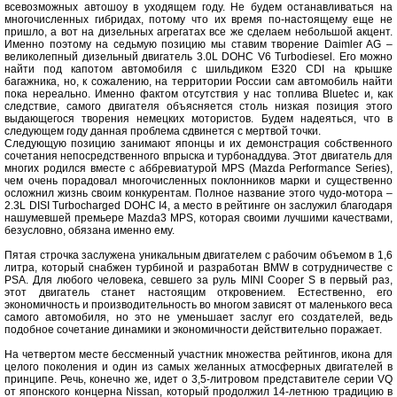
всевозможных автошоу в уходящем году. Не будем останавливаться на
многочисленных гибридах, потому что их время по-настоящему еще не
пришло, а вот на дизельных агрегатах все же сделаем небольшой акцент.
Именно поэтому на седьмую позицию мы ставим творение Daimler AG –
великолепный дизельный двигатель 3.0L DOHC V6 Turbodiesel. Его можно
найти под капотом автомобиля с шильдиком E320 CDI на крышке
багажника, но, к сожалению, на территории России сам автомобиль найти
пока нереально. Именно фактом отсутствия у нас топлива Bluetec и, как
следствие, самого двигателя объясняется столь низкая позиция этого
выдающегося творения немецких мотористов. Будем надеяться, что в
следующем году данная проблема сдвинется с мертвой точки.
Следующую позицию занимают японцы и их демонстрация собственного
сочетания непосредственного впрыска и турбонаддува. Этот двигатель для
многих родился вместе с аббревиатурой MPS (Mazda Performance Series),
чем очень порадовал многочисленных поклонников марки и существенно
осложнил жизнь своим конкурентам. Полное название этого чудо-мотора –
2.3L DISI Turbocharged DOHC I4, а место в рейтинге он заслужил благодаря
нашумевшей премьере Mazda3 MPS, которая своими лучшими качествами,
безусловно, обязана именно ему.
Пятая строчка заслужена уникальным двигателем с рабочим объемом в 1,6
литра, который снабжен турбиной и разработан BMW в сотрудничестве с
PSA. Для любого человека, севшего за руль MINI Сooper S в первый раз,
этот двигатель станет настоящим откровением. Естественно, его
экономичность и производительность во многом зависят от маленького веса
самого автомобиля, но это не уменьшает заслуг его создателей, ведь
подобное сочетание динамики и экономичности действительно поражает.
На четвертом месте бессменный участник множества рейтингов, икона для
целого поколения и один из самых желанных атмосферных двигателей в
принципе. Речь, конечно же, идет о 3,5-литровом представителе серии VQ
от японского концерна Nissan, который продолжил 14-летнюю традицию в