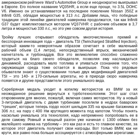
американском рейтинге Ward’s Automotive Group и неоднократно выигрывал
в Европе. Его полное название VQ35HR, а если еще проще, то 3.5L DOHC
V6. Именно он устанавливается на последнее поколение Nissan 350Z и
Infiniti G35, обладая мощностью в 313 л.с. Добавим лишь, что победные
традиции этой линейки двигателей наверняка продолжатся, так как Infiniti
G37 будет комплектоваться мотором VQ37VHR с рабочим объемом в 3,7
литра и мощностью 330 л.с., но это уже совсем другая история.
Тройку лучших открывает обладатель многочисленных премий и
бесспорная инновация года – двигатель TSI (Twincharged Stratified Injection),
который каким-то невероятным образом сочетает в себе маленький
рабочий объем (1,4 литра), непосредственный впрыск, механический
нагнетатель и турбонаддув. Все это великолепие способно слаженно
трудиться на благо своего обладателя, позволяя ему наслаждаться
динамикой, расходовать мало топлива и упиваться сознанием того, что
окружающая среда тоже остается в выигрыше. Пока что рядовые
обыватели знают о существовании только двух модификаций двигателей
TSI – это 140- и 170-сильные агрегаты, но в природе скоро наверняка
появятся и другие представители этого уникального вида.
Серебряная медаль уходит в копилку мотористов из BMW за их
неожиданное решение вернуться к турботехнологиям. Этот шаг стал
откровением для многих, пожалуй, включая самих мотористов. Ну а новый
3-литровый двигатель с двумя турбинами поселили в недрах баварских
“трешек”, которые теперь гордо носят шильдик 335 на крышке багажника и
306 л.с. на пару с 400 Нм крутящего момента под капотом. Чтобы понять
насколько уникальна эта технология, надо непременно попробовать ее в
деле самому. Ровный и мощный разгон уже начиная с 1300 об/мин без
малейшего намека на турбояму – это как раз и есть то главное качество, за
которое этот двигатель получает свои награды. Вот только BMW, как ни
крути, все равно пока больше ассоциируется с атмосферными агрегатами.