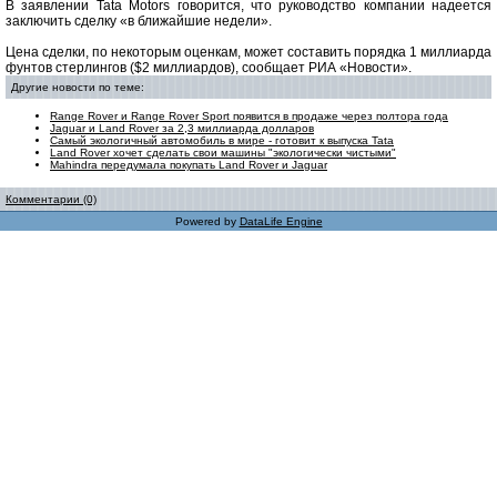
В заявлении Tata Motors говорится, что руководство компании надеется
заключить сделку «в ближайшие недели».
Цена сделки, по некоторым оценкам, может составить порядка 1 миллиарда
фунтов стерлингов ($2 миллиардов), сообщает РИА «Новости».
Другие новости по теме:
Range Rover и Range Rover Sport появится в продаже через полтора года
Jaguar и Land Rover за 2,3 миллиарда долларов
Самый экологичный автомобиль в мире - готовит к выпуска Tata
Land Rover хочет сделать свои машины "экологически чистыми"
Mahindra передумала покупать Land Rover и Jaguar
Комментарии (0)
Powered by
DataLife Engine