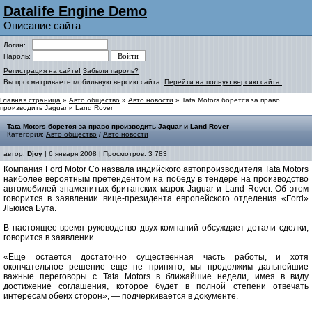
Datalife Engine Demo
Описание сайта
Логин:
Пароль:
Регистрация на сайте!
Забыли пароль?
Вы просматриваете мобильную версию сайта.
Перейти на полную версию сайта.
Главная страница
»
Авто общество
»
Авто новости
» Tata Motors борется за право
производить Jaguar и Land Rover
Tata Motors борется за право производить Jaguar и Land Rover
Категория:
Авто общество
/
Авто новости
автор:
Djoy
| 6 января 2008 | Просмотров: 3 783
Компания Ford Motor Сo назвала индийского автопроизводителя Tata Motors
наиболее вероятным претендентом на победу в тендере на производство
автомобилей знаменитых британских марок Jaguar и Land Rover. Об этом
говорится в заявлении вице-президента европейского отделения «Ford»
Льюиса Бута.
В настоящее время руководство двух компаний обсуждает детали сделки,
говорится в заявлении.
«Еще остается достаточно существенная часть работы, и хотя
окончательное решение еще не принято, мы продолжим дальнейшие
важные переговоры с Tata Motors в ближайшие недели, имея в виду
достижение соглашения, которое будет в полной степени отвечать
интересам обеих сторон», — подчеркивается в документе.