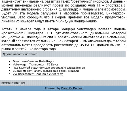
акцентирует внимание на развитии таких "розеточных" гибридов. В данный
момент инженеры реализуют проект по созданию Audi TT – спорткара с
двигателем внутреннего сгорания (1 цилиндр) и мощным электромотором.
Будет ли эта модель запущена в массовое производство, Винтеркорн
умолчал. Зато сообщил, что в скором времени все модели продуктовой
линейки Volkswagen будут иметь гибридную модификацию.
Кстати, в начале года в Катаре концерн Volkswagen показал модель
«розеточного» шоу-кара XL1, укомплектованного дизельным мотором
мощностью 48 лошадиных сил и электрическим двигателем (27-сильным),
который заряжается от литий-ионной батареи. С выключенным двигателем
автомобиль может преодолеть расстояние до 35 км. Он должен выйти на
рынок в ближайшие полтора года.
Другие новости по теме:
Электромобиль от Rolls-Royce
Volkswagen Transporter - T5 Doka
Под Калугой будут больше соберать Фольксвагенов
Bugatti может начать выпуск еще одной модели
VW представит Phaeton в 2009 году
Комментарии (0)
Powered by
DataLife Engine