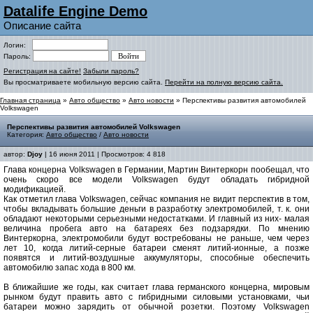
Datalife Engine Demo
Описание сайта
Логин:
Пароль:
Регистрация на сайте!
Забыли пароль?
Вы просматриваете мобильную версию сайта.
Перейти на полную версию сайта.
Главная страница
»
Авто общество
»
Авто новости
» Перспективы развития автомобилей
Volkswagen
Перспективы развития автомобилей Volkswagen
Категория:
Авто общество
/
Авто новости
автор:
Djoy
| 16 июня 2011 | Просмотров: 4 818
Глава концерна Volkswagen в Германии, Мартин Винтеркорн пообещал, что
очень скоро все модели Volkswagen будут обладать гибридной
модификацией.
Как отметил глава Volkswagen, сейчас компания не видит перспектив в том,
чтобы вкладывать большие деньги в разработку электромобилей, т. к. они
обладают некоторыми серьезными недостатками. И главный из них- малая
величина пробега авто на батареях без подзарядки. По мнению
Винтеркорна, электромобили будут востребованы не раньше, чем через
лет 10, когда литий-серные батареи сменят литий-ионные, а позже
появятся и литий-воздушные аккумуляторы, способные обеспечить
автомобилю запас хода в 800 км.
В ближайшие же годы, как считает глава германского концерна, мировым
рынком будут править авто с гибридными силовыми установками, чьи
батареи можно зарядить от обычной розетки. Поэтому Volkswagen