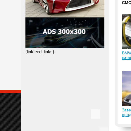
СМО
{linkfeed_links}
BMW
кита
Auto
Заве
прод
Cerb