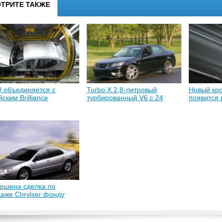
ТРИТЕ ТАКЖЕ
 объединяется с
Turbo X 2,8-литровый
Новый кр
йским Brilliance
турбированный V6 с 24
появится 
mobile
клапанами, мощностью 280
л.с.
ршена сделка по
аже Chrylser фонду
erus