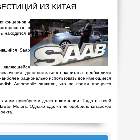
ЕСТИЦИЙ ИЗ КИТАЯ
ых концернов и
аинтересован в
ь находится в
тившийся Saab
e, являющейся
ривлечения дополнительного капитала необходимо
т наиболее рационально использовать все имеющиеся
edish Automobile заявили, что во время процесса
агая им приобрести долю в компании. Тогда о своей
awtei Motors. Однако сделки не одобрило китайское
оекта.