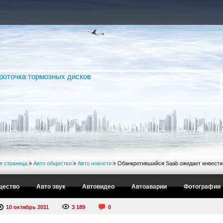
я страница
»
Авто общество
»
Авто новости
» Обанкротившийся Saab ожидает инвестиц
щество
Авто звук
Автовидео
Автоаварии
Фотографии
10 октябрь 2011
3 189
0