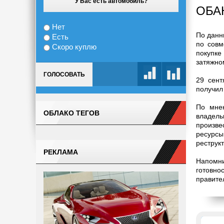
У Вас есть автомобиль?
ОБА
Нет
По данн
Есть
по совм
Скоро куплю
покупке
затяжно
ГОЛОСОВАТЬ
29 сент
получил
По мнен
ОБЛАКО ТЕГОВ
владель
произве
ресурсы
реструк
РЕКЛАМА
Напомни
готовно
правите