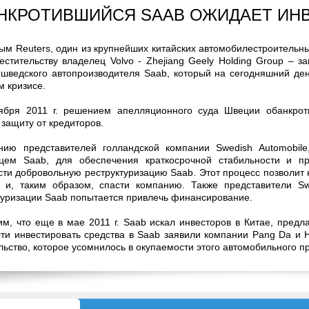
НКРОТИВШИЙСЯ SAAB ОЖИДАЕТ ИНВ
ым Reuters, один из крупнейших китайских автомобилестроительн
естительству владелец Volvo - Zhejiang Geely Holding Group – з
 шведского автопроизводителя Saab, который на сегодняшний ден
м кризисе.
ября 2011 г. решением апелляционного суда Швеции обанкро
 защиту от кредиторов.
ию представителей голландской компании Swedish Automobil
цем Saab, для обеспечения краткосрочной стабильности и п
сти добровольную реструктуризацию Saab. Этот процесс позволи
 и, таким образом, спасти компанию. Также представители Sw
туризации Saab попытается привлечь финансирование.
м, что еще в мае 2011 г. Saab искал инвесторов в Китае, предл
сти инвестировать средства в Saab заявили компании Pang Da и H
льство, которое усомнилось в окупаемости этого автомобильного пр