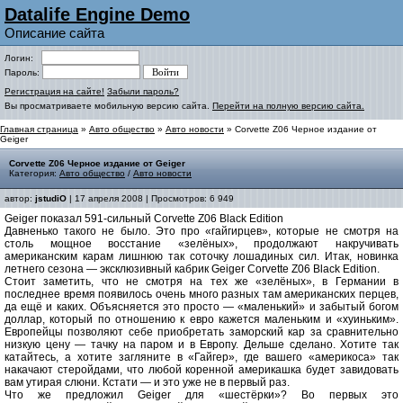
Datalife Engine Demo
Описание сайта
Логин:
Пароль:
Регистрация на сайте!
Забыли пароль?
Вы просматриваете мобильную версию сайта.
Перейти на полную версию сайта.
Главная страница
»
Авто общество
»
Авто новости
» Corvette Z06 Черное издание от
Geiger
Corvette Z06 Черное издание от Geiger
Категория:
Авто общество
/
Авто новости
автор:
jstudiO
| 17 апреля 2008 | Просмотров: 6 949
Geiger показал 591-сильный Corvette Z06 Black Edition
Давненько такого не было. Это про «гайгирцев», которые не смотря на
столь мощное восстание «зелёных», продолжают накручивать
американским карам лишнюю так соточку лошадиных сил. Итак, новинка
летнего сезона — эксклюзивный кабрик Geiger Corvette Z06 Black Edition.
Стоит заметить, что не смотря на тех же «зелёных», в Германии в
последнее время появилось очень много разных там американских перцев,
да ещё и каких. Объясняется это просто — «маленький» и забытый богом
доллар, который по отношению к евро кажется маленьким и «хуиньким».
Европейцы позволяют себе приобретать заморский кар за сравнительно
низкую цену — тачку на паром и в Европу. Дельше сделано. Хотите так
катайтесь, а хотите загляните в «Гайгер», где вашего «америкоса» так
накачают стеройдами, что любой коренной америкашка будет завидовать
вам утирая слюни. Кстати — и это уже не в первый раз.
Что же предложил Geiger для «шестёрки»? Во первых это