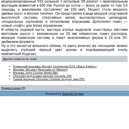
модернизированный 591-сильный 7-литровый V8-агрегат с максимальным
крутящим моментом в 660 Нм. Разгон до сотни — всего за каких то там 3,6
секунды, а максималка составляет аж 330 км/ч. Рецепт столь мощного
движка прост и вполне типичен. Он представлен в виде мощной спортивной
выхлопной системы, спортивных валов, высокопрочных цилиндров,
специальных «кулачков» и титановыми клапанами. Дополняет пакет —
новый «софт» для блока управления.
В области ходовой части, мастера ателье наделили «шестёрку» жёстким
винтовым шасси с заниженным на 20 мм клиренсом, пакет распорок,
мощную тормозную систему и пакет эксклюзивных дисков в 19 или 20-
дюймовом формате.
Ну а что касается внешнего облика, то здесь конечно же «козырем» можно
выделить глубокий чёрный цвет кузова и подчёркивающий злобу
компактный боди-кит.
Другие новости по теме:
Отменный красавец Bentley Continental GTS «Black Edition»
Женева: McLaren Renovatio от Mansory
Женева: John Cooper Works Mini
Chevrolet подготовил версию Corvette Z06
Самый мощный Chevrolet Corvette получит имя ZR1
Комментарии (0)
Powered by
DataLife Engine