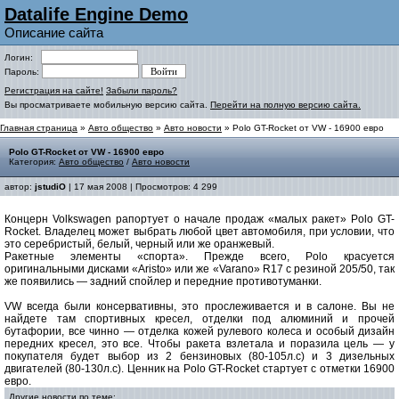
Datalife Engine Demo
Описание сайта
Логин:
Пароль:
Регистрация на сайте!
Забыли пароль?
Вы просматриваете мобильную версию сайта.
Перейти на полную версию сайта.
Главная страница
»
Авто общество
»
Авто новости
» Polo GT-Rocket от VW - 16900 евро
Polo GT-Rocket от VW - 16900 евро
Категория:
Авто общество
/
Авто новости
автор:
jstudiO
| 17 мая 2008 | Просмотров: 4 299
Концерн Volkswagen рапортует о начале продаж «малых ракет» Polo GT-
Rocket. Владелец может выбрать любой цвет автомобиля, при условии, что
это серебристый, белый, черный или же оранжевый.
Ракетные элементы «спорта». Прежде всего, Polo красуется
оригинальными дисками «Aristo» или же «Varano» R17 с резиной 205/50, так
же появились — задний спойлер и передние противотуманки.
VW всегда были консервативны, это прослеживается и в салоне. Вы не
найдете там спортивных кресел, отделки под алюминий и прочей
бутафории, все чинно — отделка кожей рулевого колеса и особый дизайн
передних кресел, это все. Чтобы ракета взлетала и поразила цель — у
покупателя будет выбор из 2 бензиновых (80-105л.с) и 3 дизельных
двигателей (80-130л.с). Ценник на Polo GT-Rocket стартует с отметки 16900
евро.
Другие новости по теме: