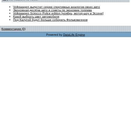
Volkswagen выпустит серию спортивных аналогов своих авто
Экономная десятка авто и советы по экономии топлива
Volkswagen Scirocco Police edition [ноябрь, мотор-шоу в Эссене]
Какой выбрать цвет автомобиля
Под Калугой будут больше соберать Фольксвагенов
Комментарии (0)
Powered by
DataLife Engine