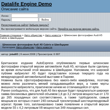
Datalife Engine Demo
Описание сайта
Логин:
Пароль:
Регистрация на сайте!
Забыли пароль?
Вы просматриваете мобильную версию сайта.
Перейти на полную версию сайта.
Главная страница
»
Авто общество
»
Авто новости
» Шпионские фотографии Audi A5
Cabrio в Швейцарии
Шпионские фотографии Audi A5 Cabrio в Швейцарии
Категория:
Авто общество
/
Авто новости
автор:
jstudiO
| 9 июня 2008 | Просмотров: 6 687
Британское издание AutoExpress опубликовало первые шпионские
фотографии открытой версии автомобиля Audi A5, которые были сделаны
во время испытаний этой машины в Швейцарии. Напомним, что широкой
публике кабриолет A5 будет представлен осенью текущего года на
международной автомобильной выставке в Париже.
Новинка была сфотографирована без какого-либо камуфляжа, поэтому
можно легко различить мягкий складывающийся верх, а также черты
внешности кабриолета, практически ничем не отличающейся от купе.
Ранее сообщалось, что для Audi A5 без крыши будет предлагаться широкая
гамма бензиновых двигателей объемом 1,8 до 3,2 литров мощностью от 170
до 265 лошадиных сил соответственно, а также турбодизели, самым
мощным из которых станет 240-сильный трехлитровый шестицилиндровый
агрегат. Кроме того, запланировано также появление и открытой версии
модели S5 с 4,2-литровым V8 мощностью 349 лошадиных сил.