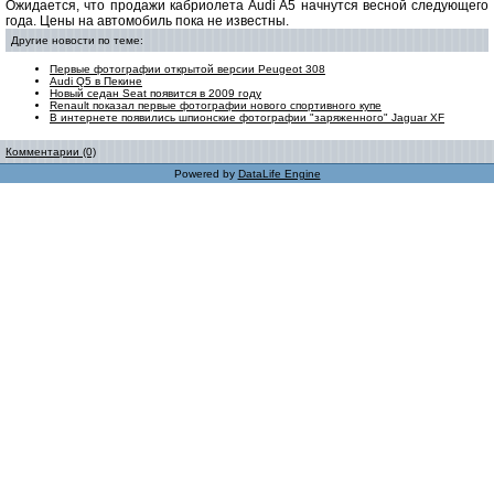
Ожидается, что продажи кабриолета Audi A5 начнутся весной следующего
года. Цены на автомобиль пока не известны.
Другие новости по теме:
Первые фотографии открытой версии Peugeot 308
Audi Q5 в Пекине
Новый седан Seat появится в 2009 году
Renault показал первые фотографии нового спортивного купе
В интернете появились шпионские фотографии "заряженного" Jaguar XF
Комментарии (0)
Powered by
DataLife Engine