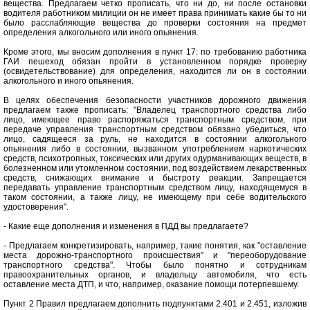
вещества. Предлагаем четко прописать, что ни до, ни после остановки
водителя работником милиции он не имеет права принимать какие бы то ни
было расслабляющие вещества до проверки состояния на предмет
определения алкогольного или иного опьянения.
Кроме этого, мы вносим дополнения в пункт 17: по требованию работника
ГАИ пешеход обязан пройти в установленном порядке проверку
(освидетельствование) для определения, находится ли он в состоянии
алкогольного и иного опьянения.
В целях обеспечения безопасности участников дорожного движения
предлагаем также прописать: "Владелец транспортного средства либо
лицо, имеющее право распоряжаться транспортным средством, при
передаче управления транспортным средством обязано убедиться, что
лицо, садящееся за руль, не находится в состоянии алкогольного
опьянения либо в состоянии, вызванном употреблением наркотических
средств, психотропных, токсических или других одурманивающих веществ, в
болезненном или утомленном состоянии, под воздействием лекарственных
средств, снижающих внимание и быстроту реакции. Запрещается
передавать управление транспортным средством лицу, находящемуся в
таком состоянии, а также лицу, не имеющему при себе водительского
удостоверения".
- Какие еще дополнения и изменения в ПДД вы предлагаете?
- Предлагаем конкретизировать, например, такие понятия, как "оставление
места дорожно-транспортного происшествия" и "переоборудование
транспортного средства". Чтобы было понятно и сотрудникам
правоохранительных органов, и владельцу автомобиля, что есть
оставление места ДТП, и что, например, оказание помощи потерпевшему.
Пункт 2 Правил предлагаем дополнить подпунктами 2.401 и 2.451, изложив