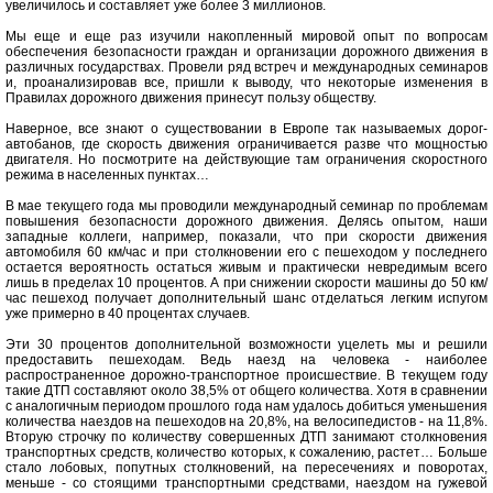
увеличилось и составляет уже более 3 миллионов.
Мы еще и еще раз изучили накопленный мировой опыт по вопросам
обеспечения безопасности граждан и организации дорожного движения в
различных государствах. Провели ряд встреч и международных семинаров
и, проанализировав все, пришли к выводу, что некоторые изменения в
Правилах дорожного движения принесут пользу обществу.
Наверное, все знают о существовании в Европе так называемых дорог-
автобанов, где скорость движения ограничивается разве что мощностью
двигателя. Но посмотрите на действующие там ограничения скоростного
режима в населенных пунктах…
В мае текущего года мы проводили международный семинар по проблемам
повышения безопасности дорожного движения. Делясь опытом, наши
западные коллеги, например, показали, что при скорости движения
автомобиля 60 км/час и при столкновении его с пешеходом у последнего
остается вероятность остаться живым и практически невредимым всего
лишь в пределах 10 процентов. А при снижении скорости машины до 50 км/
час пешеход получает дополнительный шанс отделаться легким испугом
уже примерно в 40 процентах случаев.
Эти 30 процентов дополнительной возможности уцелеть мы и решили
предоставить пешеходам. Ведь наезд на человека - наиболее
распространенное дорожно-транспортное происшествие. В текущем году
такие ДТП составляют около 38,5% от общего количества. Хотя в сравнении
с аналогичным периодом прошлого года нам удалось добиться уменьшения
количества наездов на пешеходов на 20,8%, на велосипедистов - на 11,8%.
Вторую строчку по количеству совершенных ДТП занимают столкновения
транспортных средств, количество которых, к сожалению, растет… Больше
стало лобовых, попутных столкновений, на пересечениях и поворотах,
меньше - со стоящими транспортными средствами, наездом на гужевой