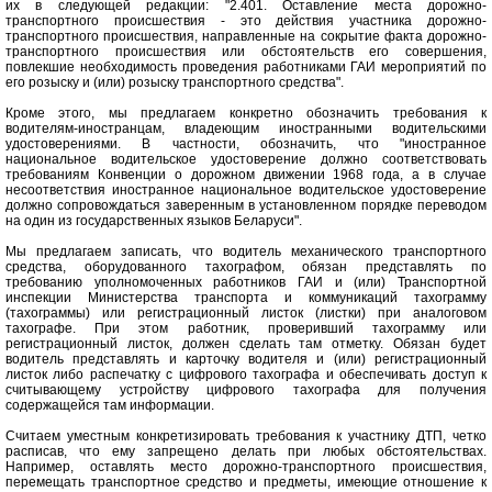
их в следующей редакции: "2.401. Оставление места дорожно-
транспортного происшествия - это действия участника дорожно-
транспортного происшествия, направленные на сокрытие факта дорожно-
транспортного происшествия или обстоятельств его совершения,
повлекшие необходимость проведения работниками ГАИ мероприятий по
его розыску и (или) розыску транспортного средства".
Кроме этого, мы предлагаем конкретно обозначить требования к
водителям-иностранцам, владеющим иностранными водительскими
удостоверениями. В частности, обозначить, что "иностранное
национальное водительское удостоверение должно соответствовать
требованиям Конвенции о дорожном движении 1968 года, а в случае
несоответствия иностранное национальное водительское удостоверение
должно сопровождаться заверенным в установленном порядке переводом
на один из государственных языков Беларуси".
Мы предлагаем записать, что водитель механического транспортного
средства, оборудованного тахографом, обязан представлять по
требованию уполномоченных работников ГАИ и (или) Транспортной
инспекции Министерства транспорта и коммуникаций тахограмму
(тахограммы) или регистрационный листок (листки) при аналоговом
тахографе. При этом работник, проверивший тахограмму или
регистрационный листок, должен сделать там отметку. Обязан будет
водитель представлять и карточку водителя и (или) регистрационный
листок либо распечатку с цифрового тахографа и обеспечивать доступ к
считывающему устройству цифрового тахографа для получения
содержащейся там информации.
Считаем уместным конкретизировать требования к участнику ДТП, четко
расписав, что ему запрещено делать при любых обстоятельствах.
Например, оставлять место дорожно-транспортного происшествия,
перемещать транспортное средство и предметы, имеющие отношение к