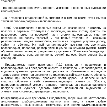
транспорт…
- Вы предлагаете ограничить скорость движения в населенных пунктах 50
километрами?
- Да, в условиях ограниченной видимости и в темное время суток считаю
такой шаг весьма разумным и оправданным.
- Юрий Александрович, в прошлые выходные, возвращаясь в столицу из
поездки в деревню, столкнулся с вопиющим, на мой взгляд, фактом. За
поворотом, прямо на проезжей части стояли велосипедист, судя по
поведению, не совсем трезвый, и его пеший товарищ и… спокойно
разговаривали. Увидев автомобиль, никто и не подумал уступить дорогу,
сойти на обочину. На мой сигнал-просьбу все-таки посторониться,
велосипедист, наоборот, развернулся и усиленно замахал руками, таким
образом полностью перегородив полосу движения. Объезжать беседующих
людей пришлось едва ли не по встречной полосе, благо дорога была
свободной…
- Предлагаемые нами изменения ПДД касаются и пешеходов, и
велосипедистов. Мы предлагаем обязать и пешехода, и велосипедиста, и
водителя гужевого транспортного средства в обязательном порядке в
темное время суток при движении по краю проезжей части дороги, обочине,
а также при пересечении проезжей части дороги на неосвещенных
участках обозначить себя световозвращающим элементом. Обязать,
например, водителей гужевого транспортного средства и велосипедистов с
наступлением сумерек одевать жилет повышенной видимости с
элементами из световозвращающего материала.
Конкретизируем мы и требования к водителям, запрещающие употреблять
алкогольные, слабоалкогольные напитки или пиво, а также любые
наркотические, психотропные, токсические или другие одурманивающие