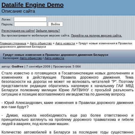
Datalife Engine Demo
Описание сайта
Логин:
Пароль:
Регистрация на сайте!
Забыли пароль?
Вы просматриваете мобильную версию сайта.
Перейти на полную версию сайта.
Главная страница
»
Авто общество
»
Авто новости
» Грядут новые изменения в Правилах
дорожного движения Беларуси
Грядут новые изменения в Правилах дорожного движения Беларуси
Категория:
Авто общество
/
Авто новости
автор:
Godfree
| 7 сентября 2009 | Просмотров: 5 064
Стало известно о готовящихся в Госавтоинспекции новых дополнениях и
изменениях в действующие Правила дорожного движения. Тема
безопасности на дорогах не может не волновать читателей "Р". Поэтому
представители редакции обратились напрямую к начальнику ГАИ МВД
Беларуси полковнику милиции Юрию ЛИТВИНУ с просьбой разъяснить
ситуацию и позицию возглавляемого им ведомства по данному вопросу.
- Юрий Александрович, какие изменения в Правилах дорожного движения
все-таки будут?
- Думаю, назрела необходимость еще раз более ответственно и
принципиально взглянуть на проблему дорожного травматизма и гибели
людей в авариях, под колесами машин.
Количество автомобилей в Беларуси за последние годы существенно