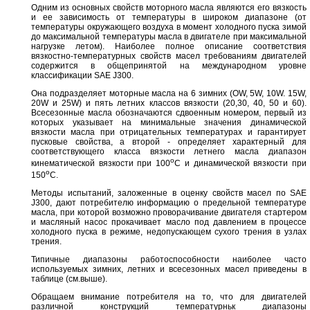
Одним из основных свойств моторного масла являются его вязкость
и ее зависимость от температуры в широком диапазоне (от
температуры окружающего воздуха в момент холодного пуска зимой
до максимальной температуры масла в двигателе при максимальной
нагрузке летом). Наиболее полное описание соответствия
вязкостно-температурных свойств масел требованиям двигателей
содержится в общепринятой на международном уровне
классификации SAE J300.
Она подразделяет моторные масла на 6 зимних (OW, 5W, 10W. 15W,
20W и 25W) и пять летних классов вязкости (20,30, 40, 50 и 60).
Всесезонные масла обозначаются сдвоенным номером, первый из
которых указывает на минимальные значения динамической
вязкости масла при отрицательных температурах и гарантирует
пусковые свойства, а второй - определяет характерный для
соответствующего класса вязкости летнего масла диапазон
o
кинематической вязкости при 100
C и динамической вязкости при
o
150
C.
Методы испытаний, заложенные в оценку свойств масел по SAE
J300, дают потребителю информацию о предельной температуре
масла, при которой возможно проворачивание двигателя стартером
и масляный насос прокачивает масло под давлением в процессе
холодного пуска в режиме, недопускающем сухого трения в узлах
трения.
Типичные диапазоны работоспособности наиболее часто
используемых зимних, летних и всесезонных масел приведены в
таблице (см.выше).
Обращаем внимание потребителя на то, что для двигателей
различной конструкций температурньк диапазоны