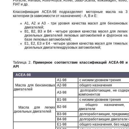
Porsche, Renault, Rolls-Royce, Rover, Saab-Scania, Volkswagen, Volvo,
FIAT и др.
Классификация АСЕА-98 подразделяет моторные масла на 3
категории (в зависимости от назначения) - А, В и Е:
А1, А2 и A3 - три уровня качества масел для бензиновых
двигателей;
В1, В2, ВЗ и В4 - четыре уровня качества масел для легких
дизельных двигателей легковых автомобилей и фургонов на
базе легковых автомобилей;
Е1, Е2, ЕЗ и Е4 - четыре уровня качества масел для тяжелых
дизельных двигателеидрузовых автомобилей;
Таблица 2.
Примерное соответствие классификаций АСЕА-98 и
API
ACEA-98
A1-98
c низким уровнем трения
Масла для бензиновых
A2-98
общего назначения
двигателей
долгоработающие, не содерж
A3-98
компонентов
B1-98
c низким уровнем трения
общего назначения, п
B2-98
Масла для легких
двигатели
дизельных двигателей
B3-98
долгоработающие, предкаме
B4-98
долгоработающие двигатели 
E1-98
общего назначения, без над