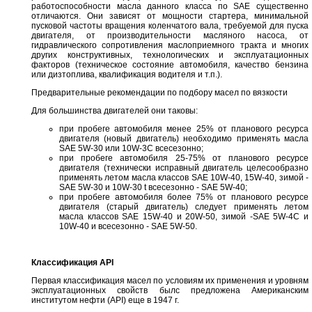
работоспособности масла данного класса по SAE существенно
отличаются. Они зависят от мощности стартера, минимальной
пусковой частоты вращения коленчатого вала, требуемой для пуска
двигателя, от производительности масляного насоса, от
гидравлического сопротивления маслоприемного тракта и многих
других конструктивных, технологических и эксплуатационных
факторов (техническое состояние автомобиля, качество бензина
или дизтоплива, квалификация водителя и т.п.).
Предварительные рекомендации по подбору масел по вязкости
Для большинства двигателей они таковы:
при пробеге автомобиля менее 25% от планового ресурса
двигателя (новый двигатель) необходимо применять масла
SAE 5W-30 или 10W-3C всесезонно;
при пробеге автомобиля 25-75% от планового ресурсе
двигателя (технически исправный двигатель целесообразно
применять летом масла классов SAE 10W-40, 15W-40, зимой -
SAE 5W-30 и 10W-30 t всесезонно - SAE 5W-40;
при пробеге автомобиля более 75% от планового ресурсе
двигателя (старый двигатель) следует применять летом
масла классов SAE 15W-40 и 20W-50, зимой -SAE 5W-4C и
10W-40 и всесезонно - SAE 5W-50.
Классификация API
Первая классификация масел по условиям их применения и уровням
эксплуатационных свойств былс предложена Американским
институтом нефти (API) еще в 1947 г.