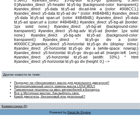
0.5em;} #yandex_direct .y5-bg-adv td.y5-go {padding: 0.5em
0;}#yandex_direct .y5-header td.y5-bg {background-color: transparent;}
#yandex_direct .y5-data td.y5-ad div.ad-link a {color: #008CC1;}
#yandex_direct .y5-data td.y5-ad div * {color: #4B4B4B;} #yandex_direct
.y5-data td.y5-ad span.url {color: #4B4B4B;} #yandex_direct .y5-data
td.y5-ad span.url a {color: #4B4B4B;} #yandex_direct .y5-bg-all {border:
1px solid none;} #yandex_direct .y5-bg-all {background-color:
transparent;} #yandex_direct .y5-bg-adv td.y5-ad {border: 1px solid
none;} #yandex_direct .y5-bg-adv td.y5-ad {background-color:
transparent;} #yandex_direct * td.y5-go div a {color:
#0000CC;}#yandex_direct .y5-horizontal td.y5-go div {display: inline;}
#yandex_direct .y5-horizontal td.y5-go div a {white-space: nowrap;}
#yandex_direct .y5-horizontal td.y5-go div.go-ad-all {margin-left: 1em;}
#yandex_direct .y5-horizontal td.y5-ad {width: 33%;} * html
#yandex_direct .y5-horizontal td.y5-go div {height: 0;} -->
Другие новости по теме:
Подходит ли «бензиновое» масло для дизельного двигателя?
Авторизированный центр замены масла LIQUI MOLY
Таможенные пошлины на ввоз автомобилей в Беларусь
Все о Моторных маслах. Как выбрать свое.
Какой двигатель, бензиновый или дизельный?
Комментарии (0)
Powered by
DataLife Engine