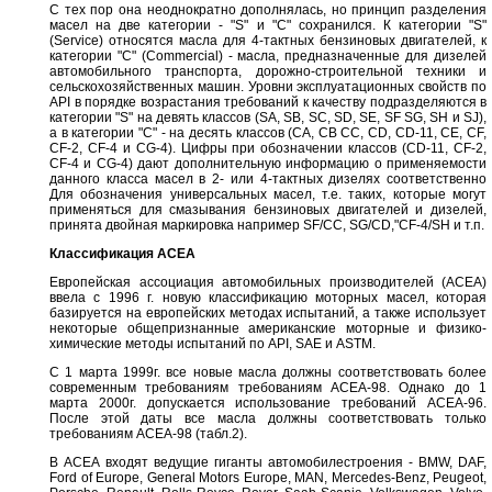
С тех пор она неоднократно дополнялась, но принцип разделения
масел на две категории - "S" и "С" сохранился. К категории "S"
(Service) относятся масла для 4-тактных бензиновых двигателей, к
категории "С" (Commercial) - масла, предназначенные для дизелей
автомобильного транспорта, дорожно-строительной техники и
сельскохозяйственных машин. Уровни эксплуатационных свойств по
API в порядке возрастания требований к качеству подразделяются в
категории "S" на девять классов (SA, SB, SC, SD, SE, SF SG, SH и SJ),
а в категории "С" - на десять классов (СА, СВ СС, CD, CD-11, СЕ, CF,
CF-2, CF-4 и CG-4). Цифры при обозначении классов (CD-11, CF-2,
CF-4 и CG-4) дают дополнительную информацию о применяемости
данного класса масел в 2- или 4-тактных дизелях соответственно
Для обозначения универсальных масел, т.е. таких, которые могут
применяться для смазывания бензиновых двигателей и дизелей,
принята двойная маркировка например SF/CC, SG/CD,"CF-4/SH и т.п.
Классификация ACEA
Европейская ассоциация автомобильных производителей (АСЕА)
ввела с 1996 г. новую классификацию моторных масел, которая
базируется на европейских методах испытаний, а также использует
некоторые общепризнанные американские моторные и физико-
химические методы испытаний по API, SAE и ASTM.
С 1 марта 1999г. все новые масла должны соответствовать более
современным требованиям требованиям АСЕА-98. Однако до 1
марта 2000г. допускается использование требований АСЕА-96.
После этой даты все масла должны соответствовать только
требованиям АСЕА-98 (табл.2).
В АСЕА входят ведущие гиганты автомобилестроения - BMW, DAF,
Ford of Europe, General Motors Europe, MAN, Mercedes-Benz, Peugeot,