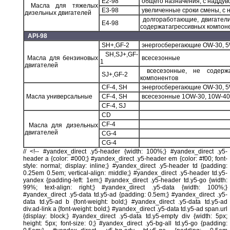
E2-98
общего назначения, c надду
Масла для тяжелых
E3-98
увеличенные сроки смены, с
дизельных двигателей
долгоработающие, двигатели
E4-98
содержатагрессивных компон
API-98
SH+,GF-2
энергосберегающие OW-30, 
SH,SJ+,GF-
Масла для бензиновых
всесезонные
1
двигателей
всесезонные, не содержа
SJ+,GF-2
компонентов
СF-4, SH
энергосберегающие OW-30, 
Масла универсальные
СF-4, SH
всесезонные 1OW-30, 10W-40
СF-4, SJ
СD
СF-4
Масла для дизельных
двигателей
СG-4
СG-4
// <!-- #yandex_direct .y5-header {width: 100%;} #yandex_direct .y5-
header a {color: #000;} #yandex_direct .y5-header em {color: #f00; font-
style: normal; display: inline;} #yandex_direct .y5-header td {padding:
0.25em 0.5em; vertical-align: middle;} #yandex_direct .y5-header td.y5-
yandex {padding-left: 1em;} #yandex_direct .y5-header td.y5-go {width:
99%; text-align: right;} #yandex_direct .y5-data {width: 100%;}
#yandex_direct .y5-data td.y5-ad {padding: 0.5em;} #yandex_direct .y5-
data td.y5-ad b {font-weight: bold;} #yandex_direct .y5-data td.y5-ad
div.ad-link a {font-weight: bold;} #yandex_direct .y5-data td.y5-ad span.url
{display: block;} #yandex_direct .y5-data td.y5-empty div {width: 5px;
height: 5px; font-size: 0;} #yandex_direct .y5-bg-all td.y5-go {padding: