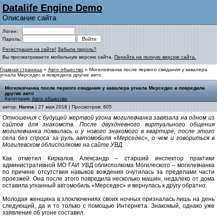
Datalife Engine Demo
Описание сайта
Логин:
Пароль:
Регистрация на сайте!
Забыли пароль?
Вы просматриваете мобильную версию сайта.
Перейти на полную версию сайта.
Главная страница
»
Авто общество
» Могилевчанка после первого свидания у кавалера
угнала Мерседес и повредила другие авто
Могилевчанка после первого свидания у кавалера угнала Мерседес и повредила
другие авто
Категория:
Авто общество
автор:
Hanna
| 27 мая 2016 | Просмотров: 805
Отношения с будущей жертвой угона могилевчанка завязала на одном из
сайтов для знакомств. После двухдневного виртуального общения
могилевчанка появилась и у нового знакомого в квартире, после этого
села без спроса за руль автомобиля «Мерседес», о чем и говориться в
Могилевском облисполкоме на сайте УВД.
Как отметил Киркалов Александр – старший инспектор практики
административной МО ГАИ УВД облисполкома Могилеского – могилевчанка
по причине отсутствия навыков вождения очутилась за пределами части
проезжей. Она после этого повредила несколько машин, недалеко от дома
оставила угнанный автомобиль «Мерседес» и вернулась к другу обратно.
Молодая женщина в злоключениях своих ночных призналась лишь на день
следующий, да и то только с помощью Интернета. Знакомый, однако уже
заявление об угоне составил.