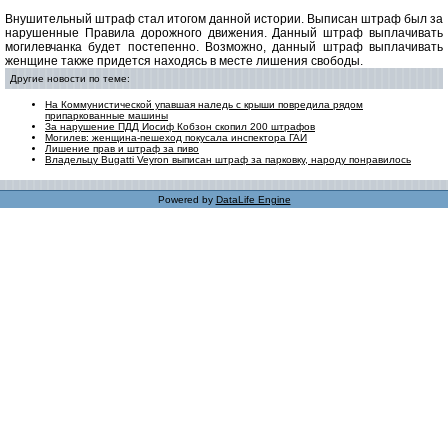
Внушительный штраф стал итогом данной истории. Выписан штраф был за
нарушенные Правила дорожного движения. Данный штраф выплачивать
могилевчанка будет постепенно. Возможно, данный штраф выплачивать
женщине также придется находясь в месте лишения свободы.
Другие новости по теме:
На Коммунистической упавшая наледь с крыши повредила рядом
припаркованные машины
За нарушение ПДД Иосиф Кобзон скопил 200 штрафов
Могилев: женщина-пешеход покусала инспектора ГАИ
Лишение прав и штраф за пиво
Владельцу Bugatti Veyron выписан штраф за парковку, народу понравилось
Powered by
DataLife Engine