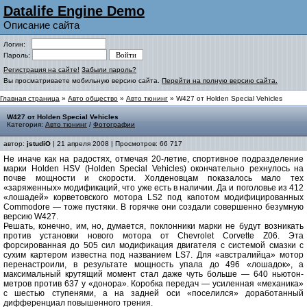
Datalife Engine Demo
Описание сайта
Логин:
Пароль:
Регистрация на сайте!
Забыли пароль?
Вы просматриваете мобильную версию сайта.
Перейти на полную версию сайта.
Главная страница
»
Авто общество
»
Авто тюнинг
» W427 от Holden Special Vehicles
W427 от Holden Special Vehicles
Категория:
Авто тюнинг
/
Фотографии
автор:
jstudiO
| 21 апреля 2008 | Просмотров: 66 717
Не иначе как на радостях, отмечая 20-летие, спортивное подразделение
марки Holden HSV (Holden Special Vehicles) окончательно рехнулось на
почве мощности и скорости. Холденовцам показалось мало тех
«заряженных» модификаций, что уже есть в наличии. Да и поголовье из 412
«лошадей» корветовского мотора LS2 под капотом модифицированных
Commodore — тоже пустяки. B горячке они создали совершенно безумную
версию W427.
Решать, конечно, им, но, думается, поклонники марки не будут возникать
против установки нового мотора от Chevrolet Corvette Z06. Эта
форсированная до 505 сил модификация двигателя с системой смазки с
сухим картером известна под названием LS7. Для «австралийца» мотор
перенастроили, в результате мощность упала до 496 «лошадок», а
максимальный крутящий момент стал даже чуть больше — 640 ньютон-
метров против 637 у «донора». Коробка передач — усиленная «механика»
с шестью ступенями, а на задней оси «поселился» доработанный
дифференциал повышенного трения.