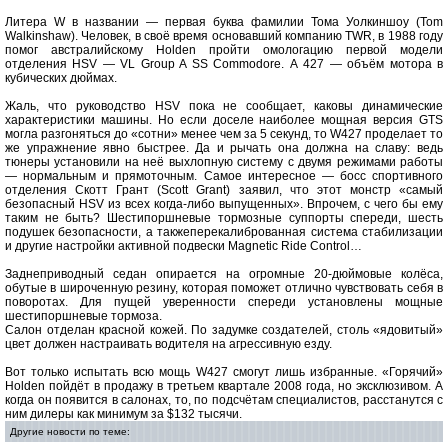
Литера W в названии — первая буква фамилии Тома Уолкиншоу (Tom
Walkinshaw). Человек, в своё время основавший компанию TWR, в 1988 году
помог австралийскому Holden пройти омологацию первой модели
отделения HSV — VL Group A SS Commodore. А 427 — объём мотора в
кубических дюймах.
Жаль, что руководство HSV пока не сообщает, каковы динамические
характеристики машины. Но если доселе наиболее мощная версия GTS
могла разгоняться до «сотни» менее чем за 5 секунд, то W427 проделает то
же упражнение явно быстрее. Да и рычать она должна на славу: ведь
тюнеры установили на неё выхлопную систему с двумя режимами работы
— нормальным и прямоточным. Самое интересное — босс спортивного
отделения Скотт Грант (Scott Grant) заявил, что этот монстр «самый
безопасный HSV из всех когда-либо выпущенных». Впрочем, с чего бы ему
таким не быть? Шестипоршневые тормозные суппорты спереди, шесть
подушек безопасности, а такжеперекалиброванная система стабилизации
и другие настройки активной подвески Magnetic Ride Control…
Заднеприводный седан опирается на огромные 20-дюймовые колёса,
обутые в широченную резину, которая поможет отлично чувствовать себя в
поворотах. Для пущей уверенности спереди установлены мощные
шестипоршневые тормоза.
Салон отделан красной кожей. По задумке создателей, столь «ядовитый»
цвет должен настраивать водителя на агрессивную езду.
Вот только испытать всю мощь W427 смогут лишь избранные. «Горячий»
Holden пойдёт в продажу в третьем квартале 2008 года, но эксклюзивом. А
когда он появится в салонах, то, по подсчётам специалистов, расстанутся с
ним дилеры как минимум за $132 тысячи.
Другие новости по теме: